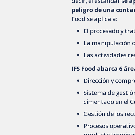
decir, el estándar s
e a
peligro de una cont
Food se aplica a:
El procesado y tr
La manipulación d
Las actividades r
IFS Food abarca 6 áre
Dirección y compr
Sistema de gestió
cimentado en el Co
Gestión de los rec
Procesos operativo
producto termina