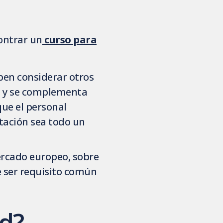
ontrar un
curso para
ben considerar otros
CP y se complementa
ue el personal
tación sea todo un
mercado europeo, sobre
e ser requisito común
od?