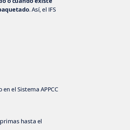
do o cuando existe
mpaquetado
. Así, el IFS
do en el Sistema APPCC
 primas hasta el